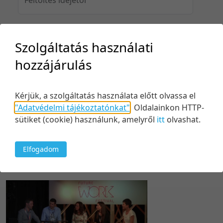
Szolgáltatás használati
Feltöltés idejéig
hozzájárulás
Kérjük, a szolgáltatás használata előtt olvassa el
Keresés
"Adatvédelmi tájékoztatónkat"
.
Oldalainkon HTTP-
sütiket (cookie) használunk, amelyről
itt
olvashat.
Elfogadom
1 tétel
100 tétel/oldal
Kezdés/felvétel dátuma szerint
5 tétel/oldal
Relevancia szerint
10 tétel/oldal
Kezdés/felvétel dátuma szerint
20 tétel/oldal
Kezdés/felvétel dátuma szerint