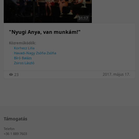
50 tétel/oldal
Feltöltés dátuma szerint
100 tétel/oldal
Feltöltés dátuma szerint
31:17
Utolsó módosítás szerint
Utolsó módosítás szerint
"Nyugi Anya, van munkám!"
Közreműködők:
Korhecz Lilla
Havadi-Nagy Zsófia Zsófia
Bíró Balázs
Zsiros László
2017. május 17.
23
Támogatás
Telefon
+36 1 889 7603