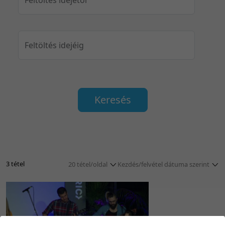
Feltöltés idejéig
Keresés
3 tétel
20 tétel/oldal
Kezdés/felvétel dátuma szerint
5 tétel/oldal
Relevancia szerint
10 tétel/oldal
Kezdés/felvétel dátuma szerint
20 tétel/oldal
Kezdés/felvétel dátuma szerint