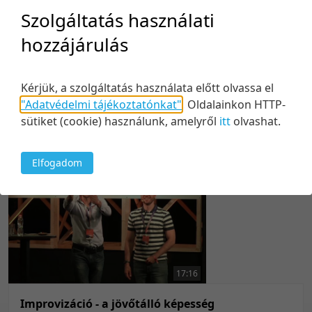
50 tétel/oldal
Feltöltés dátuma szerint
Szolgáltatás használati
100 tétel/oldal
Feltöltés dátuma szerint
hozzájárulás
43:45
Utolsó módosítás szerint
Utolsó módosítás szerint
Élő Fesztivál Guide
Kérjük, a szolgáltatás használata előtt olvassa el
Közreműködők:
"Adatvédelmi tájékoztatónkat"
.
Oldalainkon HTTP-
Harsányi Bence
sütiket (cookie) használunk, amelyről
itt
olvashat.
Kiskovács Attila
2019. október 17.
50
Elfogadom
17:16
Improvizáció - a jövőtálló képesség