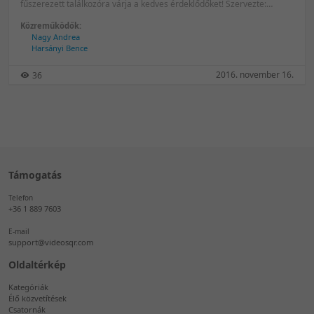
fűszerezett találkozóra várja a kedves érdeklődőket! Szervezte:
Parrish & Crawler International
Közreműködők:
Nagy Andrea
Harsányi Bence
2016. november 16.
36
Támogatás
Telefon
+36 1 889 7603
E-mail
support@videosqr.com
Oldaltérkép
Kategóriák
Élő közvetítések
Csatornák