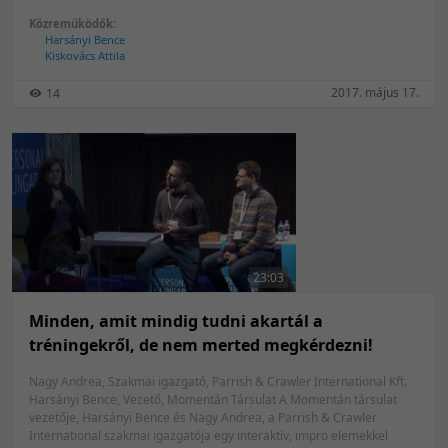
Közreműködők:
Harsányi Bence
Kiskovács Attila
2017. május 17.
14
23:03
Minden, amit mindig tudni akartál a
tréningekről, de nem merted megkérdezni!
Nagy Andrea, Szakmai igazgató, Parrish & Crawler International Kft.
Harsányi Bence, Vezető, Momentán Társulat A Momentán társulat
vezetője, Harsányi Bence és Nagy Andrea, a Parrish & Crawler
International szakmai igazgatója egy interaktív, impro elemekkel