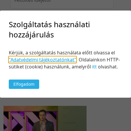
Szolgáltatás használati
Feltöltés idejéig
hozzájárulás
Kérjük, a szolgáltatás használata előtt olvassa el
Keresés
"Adatvédelmi tájékoztatónkat"
.
Oldalainkon HTTP-
sütiket (cookie) használunk, amelyről
itt
olvashat.
Elfogadom
1 tétel
5 tétel/oldal
Feltöltés dátuma szerint
5 tétel/oldal
Relevancia szerint
10 tétel/oldal
Kezdés/felvétel dátuma szerint
20 tétel/oldal
Kezdés/felvétel dátuma szerint