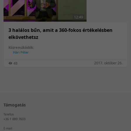
50 tétel/oldal
Feltöltés dátuma szerint
100 tétel/oldal
Feltöltés dátuma szerint
12:49
Utolsó módosítás szerint
Utolsó módosítás szerint
3 halálos bűn, amit a 360-fokos értékelésben
elkövethetsz
Közreműködők:
Hári Péter
2017. október 26.
48
Támogatás
Telefon
+36 1 889 7603
E-mail