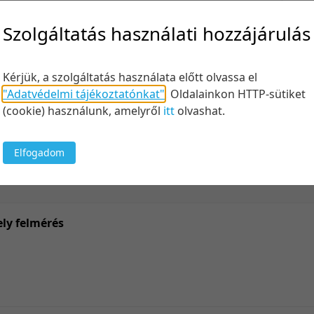
Felt
Szolgáltatás használati hozzájárulás
Kérjük, a szolgáltatás használata előtt olvassa el
Keresés
"Adatvédelmi tájékoztatónkat"
.
Oldalainkon HTTP-sütiket
(cookie) használunk, amelyről
itt
olvashat.
Elfogadom
5 tétel/
5 tétel/
10 tétel
ly felmérés
20 tétel
50 tétel
100 téte