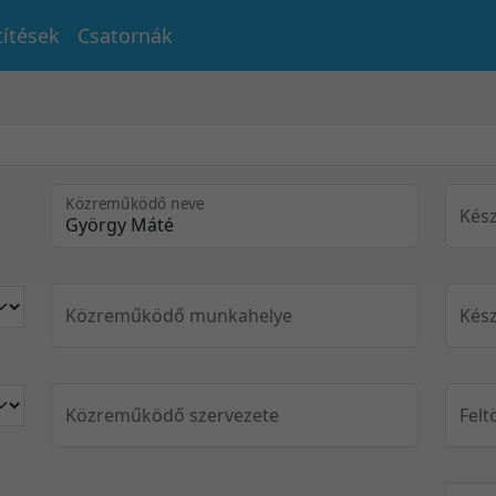
títések
Csatornák
Közreműködő neve
Kész
Közreműködő munkahelye
Kész
Közreműködő szervezete
Felt