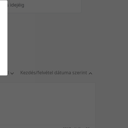
öltés idejéig
oldal
Kezdés/felvétel dátuma szerint
oldal
Relevancia szerint
/oldal
Kezdés/felvétel dátuma szerint
/oldal
Kezdés/felvétel dátuma szerint
/oldal
Feltöltés dátuma szerint
l/oldal
Feltöltés dátuma szerint
Utolsó módosítás szerint