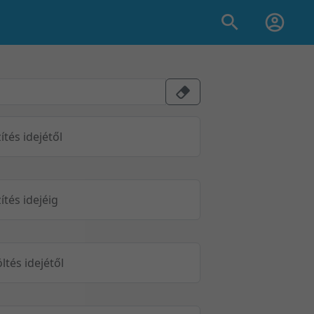
ítés idejétől
ítés idejéig
öltés idejétől