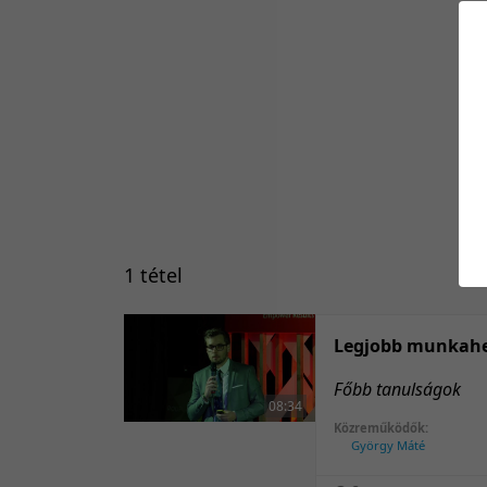
1 tétel
Legjobb munkahe
Főbb tanulságok
08:34
Közreműködők:
György Máté