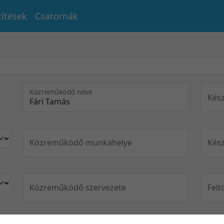
títések
Csatornák
Közreműködő neve
Kész
Közreműködő munkahelye
Kész
Közreműködő szervezete
Felt