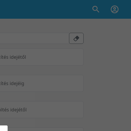
ítés idejétől
ítés idejéig
öltés idejétől