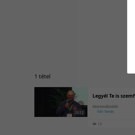
1 tétel
Legyél Te is szemf
Közreműködők:
Fári Tamás
20:12
15