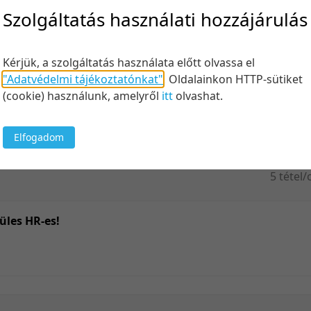
Felt
Szolgáltatás használati hozzájárulás
Kérjük, a szolgáltatás használata előtt olvassa el
"Adatvédelmi tájékoztatónkat"
.
Oldalainkon HTTP-sütiket
Keresés
(cookie) használunk, amelyről
itt
olvashat.
Elfogadom
5 tétel/
5 tétel/
10 tétel
üles HR-es!
20 tétel
50 tétel
100 téte