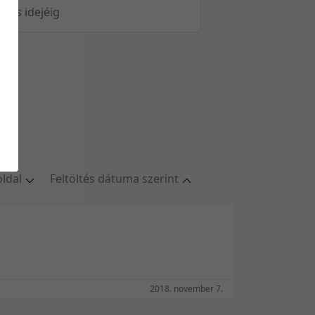
öltés idejéig
oldal
Feltöltés dátuma szerint
oldal
Relevancia szerint
/oldal
Kezdés/felvétel dátuma szerint
/oldal
Kezdés/felvétel dátuma szerint
/oldal
Feltöltés dátuma szerint
l/oldal
Feltöltés dátuma szerint
2018. november 7.
Utolsó módosítás szerint