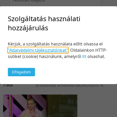
Szolgáltatás használati
Feltöltés idejéig
hozzájárulás
Kérjük, a szolgáltatás használata előtt olvassa el
"Adatvédelmi tájékoztatónkat"
.
Oldalainkon HTTP-
Keresés
sütiket (cookie) használunk, amelyről
itt
olvashat.
Elfogadom
1 tétel
20 tétel/oldal
Feltöltés dátuma szerint
5 tétel/oldal
Relevancia szerint
10 tétel/oldal
Kezdés/felvétel dátuma szerint
20 tétel/oldal
Kezdés/felvétel dátuma szerint