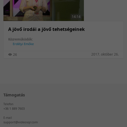
50 tétel/oldal
Feltöltés dátuma szerint
100 tétel/oldal
Feltöltés dátuma szerint
14:14
Utolsó módosítás szerint
Utolsó módosítás szerint
A jövő irodái a jövő tehetségeinek
Közreműködők:
Erdélyi Emőke
2017. október 26.
26
Támogatás
Telefon
+36 1 889 7603
E-mail
support@videosqr.com