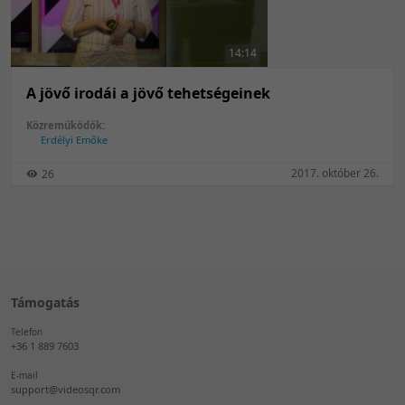
50 tétel/oldal
Feltöltés dátuma szerint
100 tétel/oldal
Feltöltés dátuma szerint
14:14
Utolsó módosítás szerint
Utolsó módosítás szerint
A jövő irodái a jövő tehetségeinek
Közreműködők:
Erdélyi Emőke
2017. október 26.
26
Támogatás
Telefon
+36 1 889 7603
E-mail
support@videosqr.com