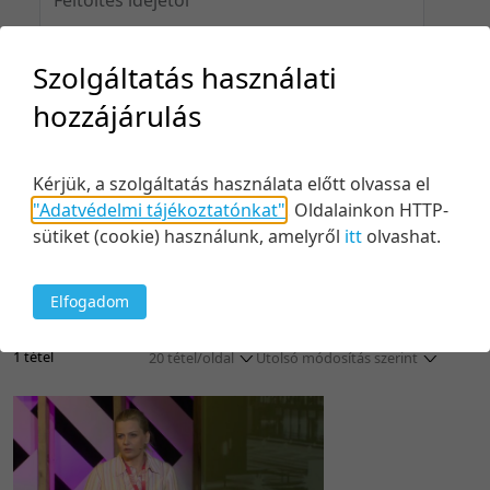
Szolgáltatás használati
Feltöltés idejéig
hozzájárulás
Kérjük, a szolgáltatás használata előtt olvassa el
"Adatvédelmi tájékoztatónkat"
.
Oldalainkon HTTP-
Keresés
sütiket (cookie) használunk, amelyről
itt
olvashat.
Elfogadom
1 tétel
20 tétel/oldal
Utolsó módosítás szerint
5 tétel/oldal
Relevancia szerint
10 tétel/oldal
Kezdés/felvétel dátuma szerint
20 tétel/oldal
Kezdés/felvétel dátuma szerint