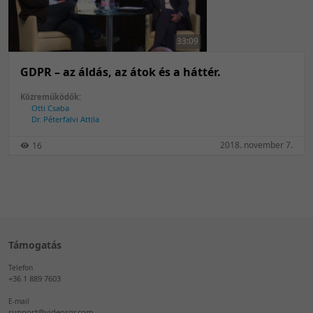
50 tétel/oldal
Feltöltés dátuma szerint
100 tétel/oldal
Feltöltés dátuma szerint
33:09
Utolsó módosítás szerint
Utolsó módosítás szerint
GDPR – az áldás, az átok és a háttér.
Közreműködők:
Otti Csaba
Dr. Péterfalvi Attila
2018. november 7.
16
Támogatás
Telefon
+36 1 889 7603
E-mail
support@videosqr.com