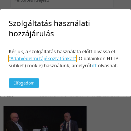
Szolgáltatás használati
Feltöltés idejéig
hozzájárulás
Kérjük, a szolgáltatás használata előtt olvassa el
Keresés
"Adatvédelmi tájékoztatónkat"
.
Oldalainkon HTTP-
sütiket (cookie) használunk, amelyről
itt
olvashat.
Elfogadom
1 tétel
20 tétel/oldal
Kezdés/felvétel dátuma szerint
5 tétel/oldal
Relevancia szerint
10 tétel/oldal
Kezdés/felvétel dátuma szerint
20 tétel/oldal
Kezdés/felvétel dátuma szerint