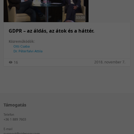
50 tétel/oldal
Feltöltés dátuma szerint
100 tétel/oldal
Feltöltés dátuma szerint
33:09
Utolsó módosítás szerint
Utolsó módosítás szerint
GDPR – az áldás, az átok és a háttér.
Közreműködők:
Otti Csaba
Dr. Péterfalvi Attila
2018. november 7.
16
Támogatás
Telefon
+36 1 889 7603
E-mail
support@videosqr.com