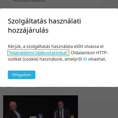
Szolgáltatás használati
Feltöltés idejéig
hozzájárulás
Kérjük, a szolgáltatás használata előtt olvassa el
Keresés
"Adatvédelmi tájékoztatónkat"
.
Oldalainkon HTTP-
sütiket (cookie) használunk, amelyről
itt
olvashat.
Elfogadom
1 tétel
20 tétel/oldal
Utolsó módosítás szerint
5 tétel/oldal
Relevancia szerint
10 tétel/oldal
Kezdés/felvétel dátuma szerint
20 tétel/oldal
Kezdés/felvétel dátuma szerint