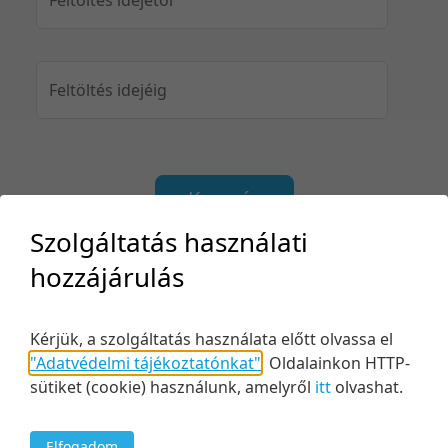
Feltöltés idejéig
Keresés
Szolgáltatás használati
hozzájárulás
2 tétel
20 tétel/oldal
Kezdés/felvétel dátuma szerint
Kérjük, a szolgáltatás használata előtt olvassa el
5 tétel/oldal
Relevancia szerint
"Adatvédelmi tájékoztatónkat"
.
Oldalainkon HTTP-
sütiket (cookie) használunk, amelyről
itt
olvashat.
10 tétel/oldal
Kezdés/felvétel dátuma szerint
20 tétel/oldal
Kezdés/felvétel dátuma szerint
Elfogadom