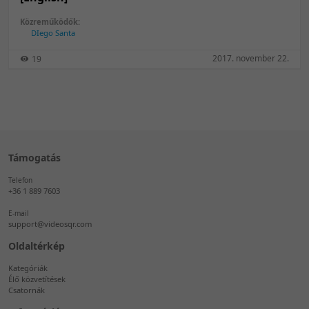
Közreműködők:
DIego Santa
2017. november 22.
19
Támogatás
Telefon
+36 1 889 7603
E-mail
support@videosqr.com
Oldaltérkép
Kategóriák
Élő közvetítések
Csatornák