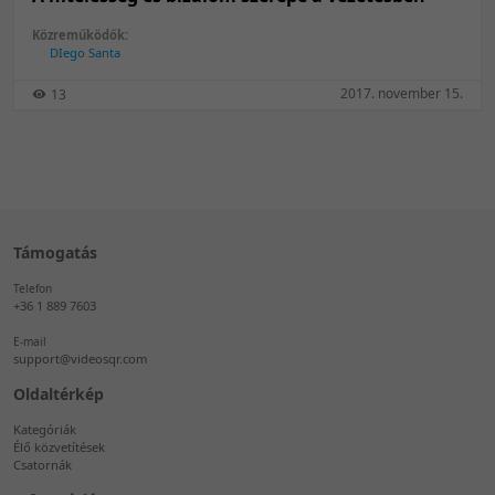
Közreműködők:
DIego Santa
2017. november 15.
13
Támogatás
Telefon
+36 1 889 7603
E-mail
support@videosqr.com
Oldaltérkép
Kategóriák
Élő közvetítések
Csatornák