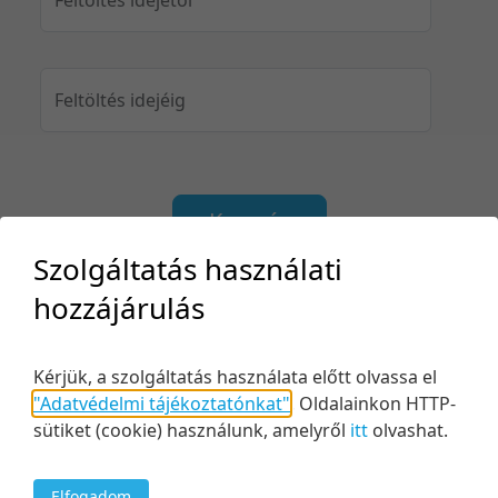
Feltöltés idejéig
Keresés
Szolgáltatás használati
hozzájárulás
2 tétel
10 tétel/oldal
Utolsó módosítás szerint
Kérjük, a szolgáltatás használata előtt olvassa el
5 tétel/oldal
Relevancia szerint
"Adatvédelmi tájékoztatónkat"
.
Oldalainkon HTTP-
sütiket (cookie) használunk, amelyről
itt
olvashat.
10 tétel/oldal
Kezdés/felvétel dátuma szerint
20 tétel/oldal
Kezdés/felvétel dátuma szerint
Elfogadom