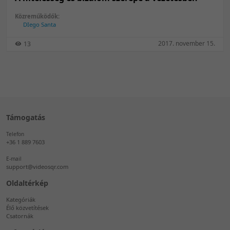
Közreműködők:
DIego Santa
2017. november 15.
13
Támogatás
Telefon
+36 1 889 7603
E-mail
support@videosqr.com
Oldaltérkép
Kategóriák
Élő közvetítések
Csatornák