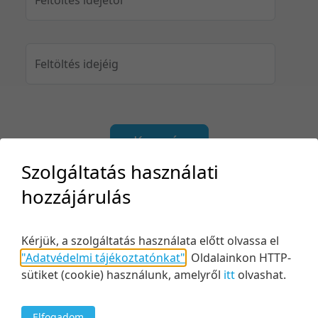
Feltöltés idejéig
Keresés
Szolgáltatás használati
hozzájárulás
2 tétel
20 tétel/oldal
Utolsó módosítás szerint
Kérjük, a szolgáltatás használata előtt olvassa el
5 tétel/oldal
Relevancia szerint
"Adatvédelmi tájékoztatónkat"
.
Oldalainkon HTTP-
sütiket (cookie) használunk, amelyről
itt
olvashat.
10 tétel/oldal
Kezdés/felvétel dátuma szerint
20 tétel/oldal
Kezdés/felvétel dátuma szerint
Elfogadom