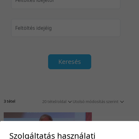
Feltöltés idejéig
Keresés
3 tétel
20 tétel/oldal
Utolsó módosítás szerint
5 tétel/oldal
Relevancia szerint
10 tétel/oldal
Kezdés/felvétel dátuma szerint
20 tétel/oldal
Kezdés/felvétel dátuma szerint
Szolgáltatás használati