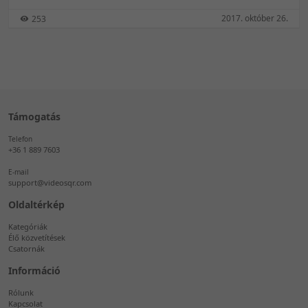
2017. október 26.
253
Támogatás
Telefon
+36 1 889 7603
E-mail
support@videosqr.com
Oldaltérkép
Kategóriák
Élő közvetítések
Csatornák
Információ
Rólunk
Kapcsolat