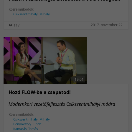
Közreműködők:
Csíkszentmihályi Mihály
2017. november 22.
117
19:01
Hozd FLOW-ba a csapatod!
Modernkori vezetőfejlesztés Csíkszentmihályi módra
Közreműködők:
Csíkszentmihályi Mihály
Benyovszky Tünde
Kamarási Tamás