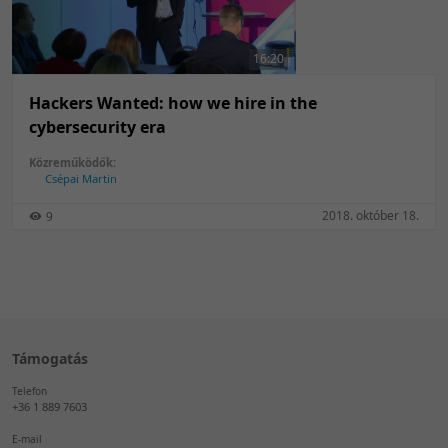
50 tétel/oldal
Feltöltés dátuma szerint
100 tétel/oldal
Feltöltés dátuma szerint
16:20
Utolsó módosítás szerint
Utolsó módosítás szerint
Hackers Wanted: how we hire in the
cybersecurity era
Közreműködők:
Csépai Martin
2018. október 18.
9
Támogatás
Telefon
+36 1 889 7603
E-mail