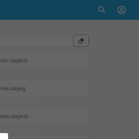
ítés idejétől
ítés idejéig
öltés idejétől