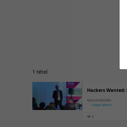
1 tétel
Hackers Wanted: h
Közreműködők:
Csépai Martin
16:20
9