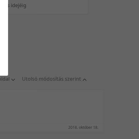
öltés idejéig
oldal
Utolsó módosítás szerint
ldal
Relevancia szerint
oldal
Kezdés/felvétel dátuma szerint
oldal
Kezdés/felvétel dátuma szerint
oldal
Feltöltés dátuma szerint
/oldal
Feltöltés dátuma szerint
2018. október 18.
Utolsó módosítás szerint