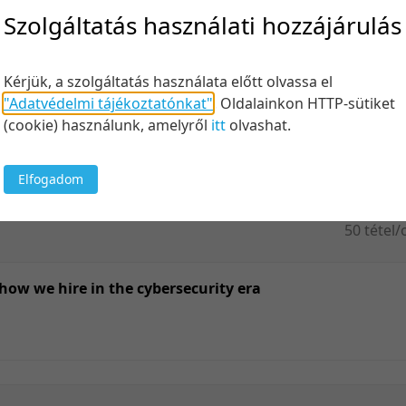
Felt
Szolgáltatás használati hozzájárulás
Kérjük, a szolgáltatás használata előtt olvassa el
"Adatvédelmi tájékoztatónkat"
.
Oldalainkon HTTP-sütiket
Keresés
(cookie) használunk, amelyről
itt
olvashat.
Elfogadom
50 tétel/
5 tétel/o
10 tétel/
ow we hire in the cybersecurity era
20 tétel/
50 tétel/
100 tétel