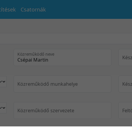
títések
Csatornák
Közreműködő neve
Kész
Közreműködő munkahelye
Kész
Közreműködő szervezete
Felt