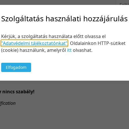
Felt
Szolgáltatás használati hozzájárulás
Keresés
Kérjük, a szolgáltatás használata előtt olvassa el
"Adatvédelmi tájékoztatónkat"
.
Oldalainkon HTTP-sütiket
(cookie) használunk, amelyről
itt
olvashat.
Elfogadom
100 tétel/
5 tétel/old
10 tétel/o
y nincs szabály!
20 tétel/o
fication
50 tétel/o
100 tétel/