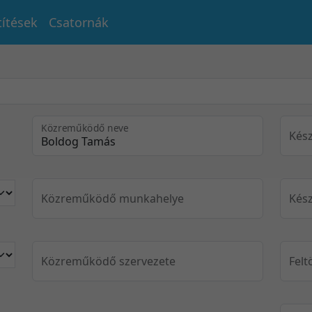
títések
Csatornák
Közreműködő neve
Kész
Közreműködő munkahelye
Kész
Közreműködő szervezete
Felt