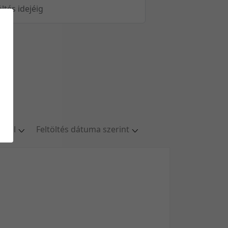
öltés idejéig
oldal
Feltöltés dátuma szerint
al
Relevancia szerint
ldal
Kezdés/felvétel dátuma szerint
ldal
Kezdés/felvétel dátuma szerint
ldal
Feltöltés dátuma szerint
oldal
Feltöltés dátuma szerint
Utolsó módosítás szerint