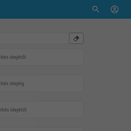
ítés idejétől
ítés idejéig
öltés idejétől