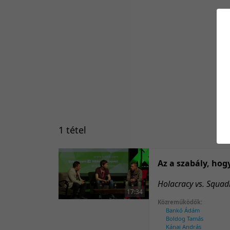
1 tétel
Az a szabály, hog
Holacracy vs. Squadi
17:34
Közreműködők:
Bankó Ádám
Boldog Tamás
Kánai András