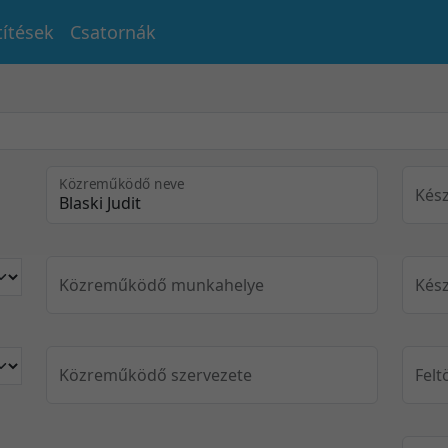
títések
Csatornák
Közreműködő neve
Kész
Közreműködő munkahelye
Kész
Közreműködő szervezete
Felt