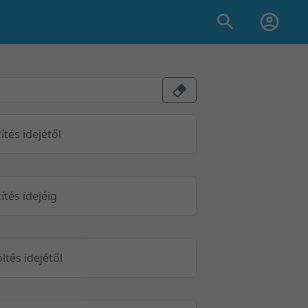
ítés idejétől
ítés idejéig
öltés idejétől