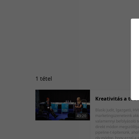
1 tétel
Kreativitás a tob
Blaski Judit, Igazgató, HVG HR Center Zvezdovics Anita, Akadémiai kapcsolatokért és munkáltatói 
marketingüzeneteink akkor
43:20
valamennyi befolyásoló té
direkt módon megszólítjuk
pipeline-t építenünk, aho
oly módon, hogy ezzel a 