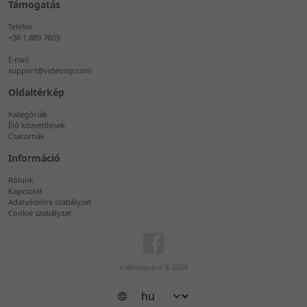
Támogatás
Telefon
+36 1 889 7603
E-mail
support@videosqr.com
Oldaltérkép
Kategóriák
Élő közvetítések
Csatornák
Információ
Rólunk
Kapcsolat
Adatvédelmi szabályzat
Cookie szabályzat
Videosquare © 2026