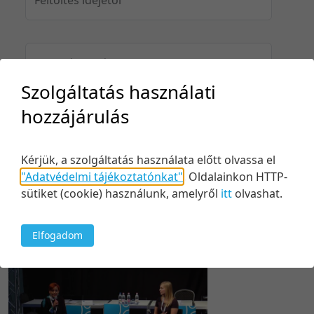
Feltöltés idejéig
Szolgáltatás használati
hozzájárulás
Keresés
Kérjük, a szolgáltatás használata előtt olvassa el
"Adatvédelmi tájékoztatónkat"
.
Oldalainkon HTTP-
sütiket (cookie) használunk, amelyről
itt
olvashat.
1 tétel
20 tétel/oldal
Kezdés/felvétel dátuma szerint
Elfogadom
5 tétel/oldal
Relevancia szerint
10 tétel/oldal
Kezdés/felvétel dátuma szerint
20 tétel/oldal
Kezdés/felvétel dátuma szerint