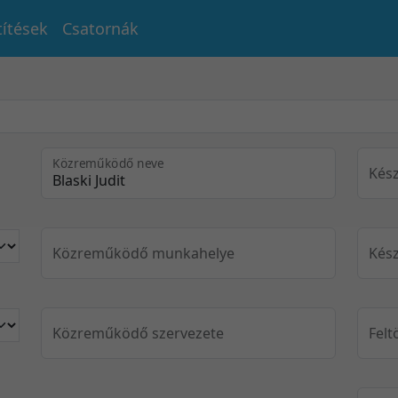
títések
Csatornák
Közreműködő neve
Kész
Közreműködő munkahelye
Kész
Közreműködő szervezete
Felt