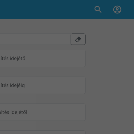
ítés idejétől
ítés idejéig
öltés idejétől