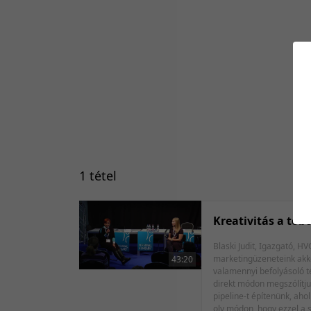
1 tétel
Kreativitás a tob
Blaski Judit, Igazgató, HVG HR Center Zvezdovics Anita, Akadémiai kapcsolatokért és munkáltatói 
marketingüzeneteink akkor
43:20
valamennyi befolyásoló té
direkt módon megszólítjuk
pipeline-t építenünk, aho
oly módon, hogy ezzel a 