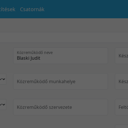
títések
Csatornák
Közreműködő neve
Kész
Közreműködő munkahelye
Kész
Közreműködő szervezete
Felt