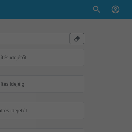
ítés idejétől
ítés idejéig
öltés idejétől