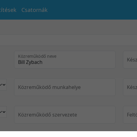
títések
Csatornák
Közreműködő neve
Kész
Közreműködő munkahelye
Kész
Közreműködő szervezete
Felt