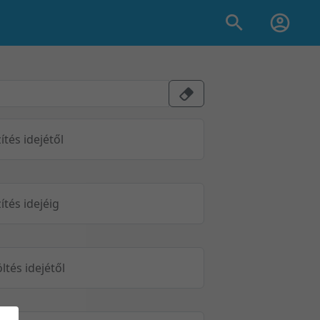
ítés idejétől
ítés idejéig
öltés idejétől