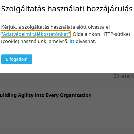
Felt
Szolgáltatás használati hozzájárulás
Kérjük, a szolgáltatás használata előtt olvassa el
"Adatvédelmi tájékoztatónkat"
.
Oldalainkon HTTP-sütiket
Keresés
(cookie) használunk, amelyről
itt
olvashat.
Elfogadom
20 tétel/
5 tétel/o
10 tétel/
uilding Agility into Every Organization
20 tétel/
50 tétel/
100 tétel