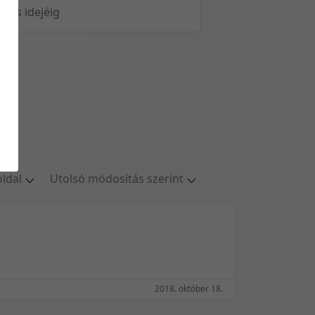
öltés idejéig
oldal
Utolsó módosítás szerint
ldal
Relevancia szerint
oldal
Kezdés/felvétel dátuma szerint
oldal
Kezdés/felvétel dátuma szerint
oldal
Feltöltés dátuma szerint
/oldal
Feltöltés dátuma szerint
2018. október 18.
Utolsó módosítás szerint