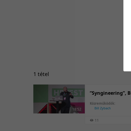
1 tétel
“Syngineering”, B
Közreműködők:
Bill Zybach
18:52
11