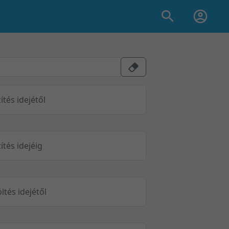
ítés idejétől
ítés idejéig
öltés idejétől