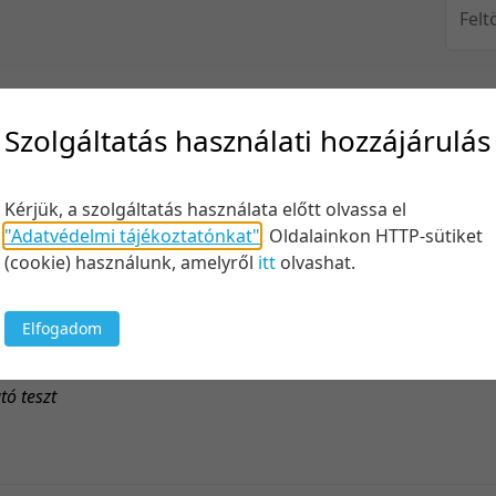
Felt
Szolgáltatás használati hozzájárulás
Keresés
Kérjük, a szolgáltatás használata előtt olvassa el
"Adatvédelmi tájékoztatónkat"
.
Oldalainkon HTTP-sütiket
(cookie) használunk, amelyről
itt
olvashat.
100 tétel/
5 tétel/old
Elfogadom
10 tétel/o
 Krumlov test
20 tétel/o
tó teszt
50 tétel/o
100 tétel/