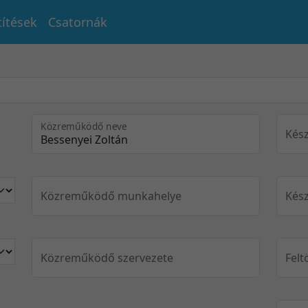
títések
Csatornák
Közreműködő neve
Kész
Közreműködő munkahelye
Kész
Közreműködő szervezete
Felt