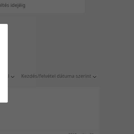
öltés idejéig
oldal
Kezdés/felvétel dátuma szerint
al
Relevancia szerint
ldal
Kezdés/felvétel dátuma szerint
ldal
Kezdés/felvétel dátuma szerint
ldal
Feltöltés dátuma szerint
oldal
Feltöltés dátuma szerint
Utolsó módosítás szerint