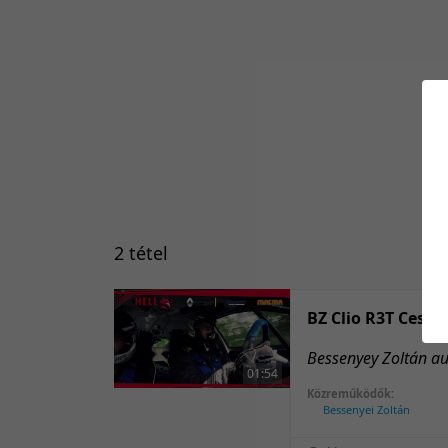
2 tétel
BZ Clio R3T Cesky
Bessenyey Zoltán au
01:54
Közreműködők:
Bessenyei Zoltán