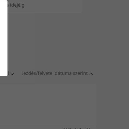
öltés idejéig
oldal
Kezdés/felvétel dátuma szerint
ldal
Relevancia szerint
oldal
Kezdés/felvétel dátuma szerint
oldal
Kezdés/felvétel dátuma szerint
oldal
Feltöltés dátuma szerint
/oldal
Feltöltés dátuma szerint
Utolsó módosítás szerint