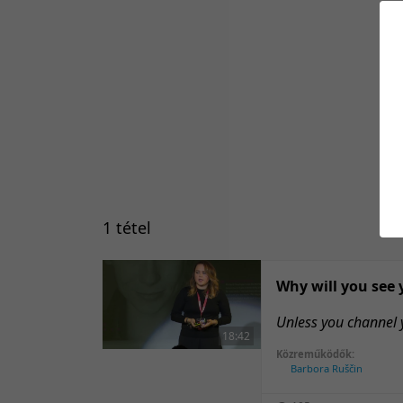
1 tétel
Why will you see 
Unless you channel y
18:42
Közreműködők:
Barbora Ruščin