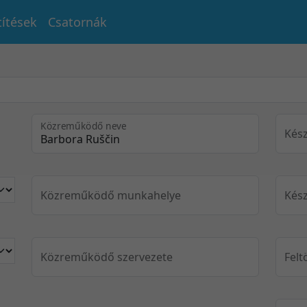
títések
Csatornák
Közreműködő neve
Kész
Közreműködő munkahelye
Kész
Közreműködő szervezete
Felt