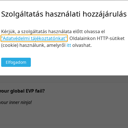
Felt
Szolgáltatás használati hozzájárulás
Kérjük, a szolgáltatás használata előtt olvassa el
Keresés
"Adatvédelmi tájékoztatónkat"
.
Oldalainkon HTTP-sütiket
(cookie) használunk, amelyről
itt
olvashat.
Elfogadom
20 tétel/
5 tétel/o
10 tétel/
your global EVP fail?
20 tétel/
our inner ninja!
50 tétel/
100 tétel