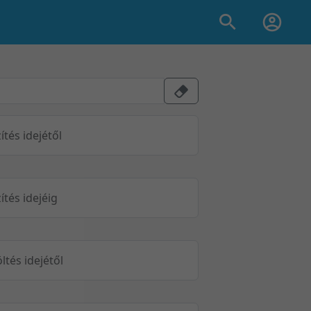
ítés idejétől
ítés idejéig
öltés idejétől