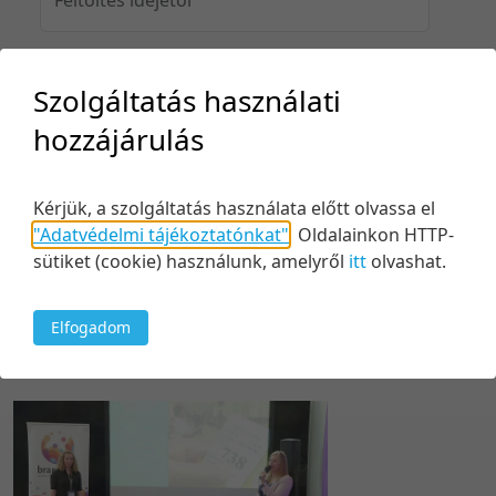
Szolgáltatás használati
Feltöltés idejéig
hozzájárulás
Kérjük, a szolgáltatás használata előtt olvassa el
Keresés
"Adatvédelmi tájékoztatónkat"
.
Oldalainkon HTTP-
sütiket (cookie) használunk, amelyről
itt
olvashat.
Elfogadom
1 tétel
20 tétel/oldal
Feltöltés dátuma szerint
5 tétel/oldal
Relevancia szerint
10 tétel/oldal
Kezdés/felvétel dátuma szerint
20 tétel/oldal
Kezdés/felvétel dátuma szerint