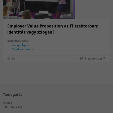
50 tétel/oldal
Feltöltés dátuma szerint
100 tétel/oldal
Feltöltés dátuma szerint
22:04
Utolsó módosítás szerint
Utolsó módosítás szerint
Employer Value Proposition az IT szektorban:
identitás vagy szlogen?
Közreműködők:
Balogh Ágnes
Zvezdovics Anita
2018. november 7.
50
Támogatás
Telefon
+36 1 889 7603