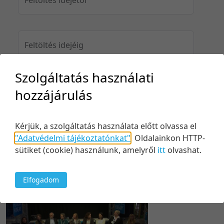
Feltöltés idejéig
Szolgáltatás használati
hozzájárulás
Keresés
Kérjük, a szolgáltatás használata előtt olvassa el
"Adatvédelmi tájékoztatónkat"
.
Oldalainkon HTTP-
sütiket (cookie) használunk, amelyről
itt
olvashat.
1 tétel
20 tétel/oldal
Relevancia szerint
5 tétel/oldal
Relevancia szerint
Elfogadom
10 tétel/oldal
Kezdés/felvétel dátuma szerint
20 tétel/oldal
Kezdés/felvétel dátuma szerint