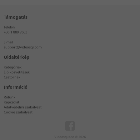
Támogatás
Telefon
+36 1 889 7603
E-mail
support@videosqr.com
Oldaltérkép
Kategóriák
Élő közvetítések
Csatornák
Információ
Rólunk
Kapcsolat
Adatvédelmi szabályzat
Cookie szabályzat
Videosquare © 2026