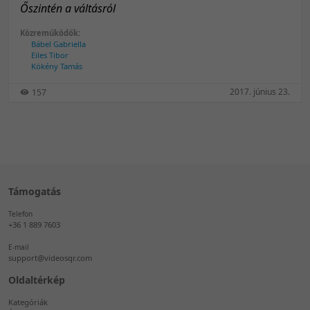
Őszintén a váltásról
Közreműködők:
Bábel Gabriella
Eiles Tibor
Kökény Tamás
2017. június 23.
157
Támogatás
Telefon
+36 1 889 7603
E-mail
support@videosqr.com
Oldaltérkép
Kategóriák