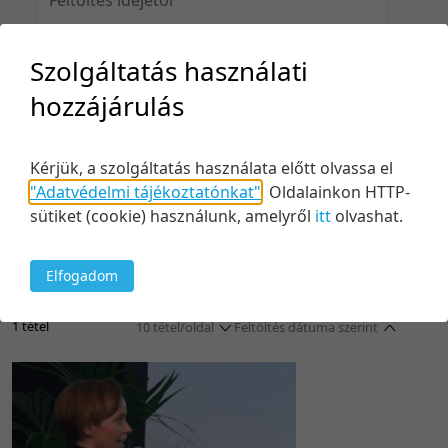
Szolgáltatás használati
Feltöltés idejéig
hozzájárulás
Kérjük, a szolgáltatás használata előtt olvassa el
"Adatvédelmi tájékoztatónkat"
.
Oldalainkon HTTP-
Keresés
sütiket (cookie) használunk, amelyről
itt
olvashat.
Elfogadom
1 tétel
10 tétel/oldal
Feltöltés dátuma szerint
5 tétel/oldal
Relevancia szerint
10 tétel/oldal
Kezdés/felvétel dátuma szerint
20 tétel/oldal
Kezdés/felvétel dátuma szerint