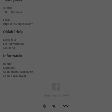
Telefon
+36 1 889 7603
E-mail
support@videosqr.com
Oldaltérkép
Kategóriák
Élő közvetítések
Csatornák
Információ
Rólunk
Kapcsolat
Adatvédelmi szabályzat
Cookie szabályzat
Videosquare © 2026