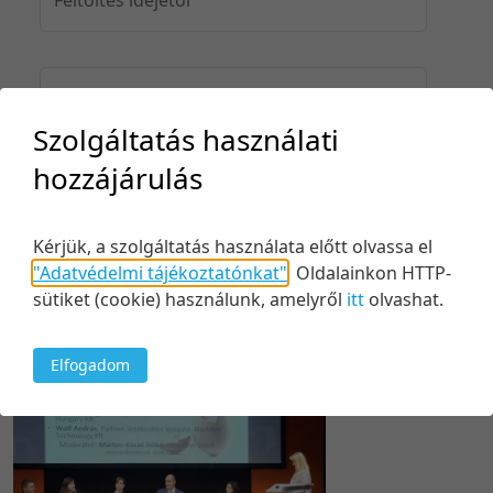
Feltöltés idejéig
Szolgáltatás használati
hozzájárulás
Keresés
Kérjük, a szolgáltatás használata előtt olvassa el
"Adatvédelmi tájékoztatónkat"
.
Oldalainkon HTTP-
sütiket (cookie) használunk, amelyről
itt
olvashat.
1 tétel
10 tétel/oldal
Feltöltés dátuma szerint
Elfogadom
5 tétel/oldal
Relevancia szerint
10 tétel/oldal
Kezdés/felvétel dátuma szerint
20 tétel/oldal
Kezdés/felvétel dátuma szerint