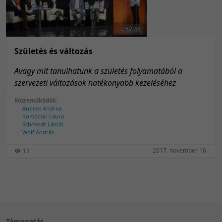
50 tétel/oldal
Feltöltés dátuma szerint
100 tétel/oldal
Feltöltés dátuma szerint
52:45
Utolsó módosítás szerint
Utolsó módosítás szerint
Születés és változás
Avagy mit tanulhatunk a születés folyamatából a
szervezeti változások hatékonyabb kezeléséhez
Közreműködők:
Andrek Andrea
Komócsin Laura
Schmeidt László
Wolf András
2017. november 16.
13
Támogatás