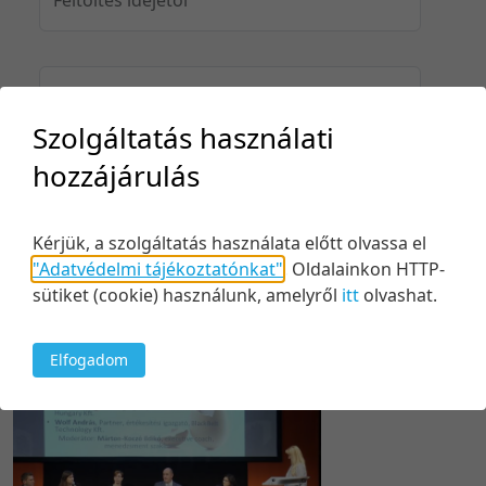
Feltöltés idejéig
Szolgáltatás használati
hozzájárulás
Keresés
Kérjük, a szolgáltatás használata előtt olvassa el
"Adatvédelmi tájékoztatónkat"
.
Oldalainkon HTTP-
sütiket (cookie) használunk, amelyről
itt
olvashat.
1 tétel
10 tétel/oldal
Kezdés/felvétel dátuma szerint
Elfogadom
5 tétel/oldal
Relevancia szerint
10 tétel/oldal
Kezdés/felvétel dátuma szerint
20 tétel/oldal
Kezdés/felvétel dátuma szerint