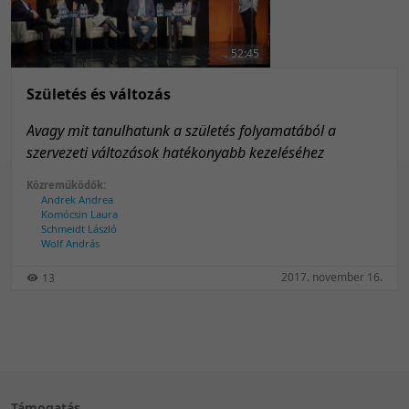
50 tétel/oldal
Feltöltés dátuma szerint
100 tétel/oldal
Feltöltés dátuma szerint
52:45
Utolsó módosítás szerint
Utolsó módosítás szerint
Születés és változás
Avagy mit tanulhatunk a születés folyamatából a
szervezeti változások hatékonyabb kezeléséhez
Közreműködők:
Andrek Andrea
Komócsin Laura
Schmeidt László
Wolf András
2017. november 16.
13
Támogatás