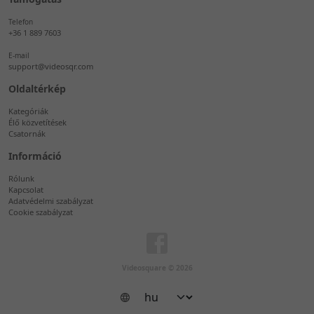
Telefon
+36 1 889 7603
E-mail
support@videosqr.com
Oldaltérkép
Kategóriák
Élő közvetítések
Csatornák
Információ
Rólunk
Kapcsolat
Adatvédelmi szabályzat
Cookie szabályzat
Videosquare © 2026