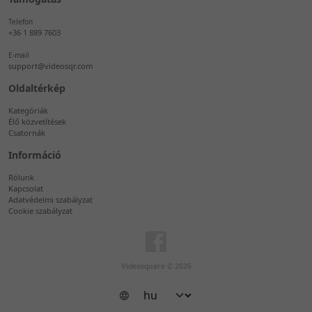
Telefon
+36 1 889 7603
E-mail
support@videosqr.com
Oldaltérkép
Kategóriák
Élő közvetítések
Csatornák
Információ
Rólunk
Kapcsolat
Adatvédelmi szabályzat
Cookie szabályzat
Videosquare © 2026