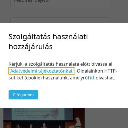
Feltöltés idejéig
Szolgáltatás használati
hozzájárulás
Keresés
Kérjük, a szolgáltatás használata előtt olvassa el
"Adatvédelmi tájékoztatónkat"
.
Oldalainkon HTTP-
sütiket (cookie) használunk, amelyről
itt
olvashat.
1 tétel
20 tétel/oldal
Kezdés/felvétel dátuma szerint
Elfogadom
5 tétel/oldal
Relevancia szerint
10 tétel/oldal
Kezdés/felvétel dátuma szerint
20 tétel/oldal
Kezdés/felvétel dátuma szerint