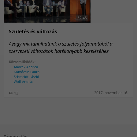
50 tétel/oldal
Feltöltés dátuma szerint
100 tétel/oldal
Feltöltés dátuma szerint
52:45
Utolsó módosítás szerint
Utolsó módosítás szerint
Születés és változás
Avagy mit tanulhatunk a születés folyamatából a
szervezeti változások hatékonyabb kezeléséhez
Közreműködők:
Andrek Andrea
Komócsin Laura
Schmeidt László
Wolf András
2017. november 16.
13
Támogatás