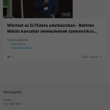
50 tétel/oldal
Feltöltés dátuma szerint
100 tétel/oldal
Feltöltés dátuma szerint
19:24
Utolsó módosítás szerint
Utolsó módosítás szerint
Wikitext az ELTEdata adatbázisban - Bethlen
Miklós kancellár levelezésének szemantikus
feldolgozása
Közreműködők:
Vida Bence
Sebestyén Ádám
2025. május 15.
7
Támogatás
Telefon
+36 1 889 7603