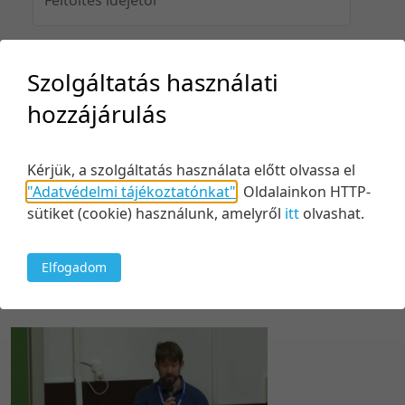
Szolgáltatás használati
Feltöltés idejéig
hozzájárulás
Kérjük, a szolgáltatás használata előtt olvassa el
Keresés
"Adatvédelmi tájékoztatónkat"
.
Oldalainkon HTTP-
sütiket (cookie) használunk, amelyről
itt
olvashat.
Elfogadom
1 tétel
100 tétel/oldal
Relevancia szerint
5 tétel/oldal
Relevancia szerint
10 tétel/oldal
Kezdés/felvétel dátuma szerint
20 tétel/oldal
Kezdés/felvétel dátuma szerint