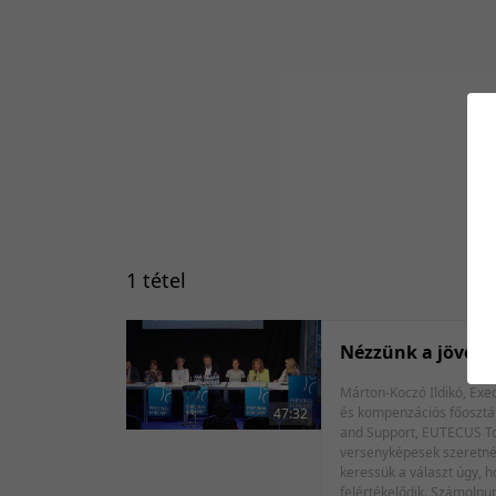
1 tétel
Nézzünk a jövőbe
Márton-Koczó Ildikó, Executive coach, tréner, 
és kompenzációs főosztály Frankó Csuba Dea, CEO, Spark Institute Urbán Anita, HR Igazgató, Grundfos Magyarország Kft. Juhász István, Vice Presid
47:32
and Support, EUTECUS Tokár Péter, Ügyvezető igazgató, Tesk Tanácsadó Kft. Hogyan változik a munka a következő években és nekünk hogyan kell változnunk, ha
versenyképesek szeretnén
keressük a választ úgy, 
felértékelődik. Számolnun