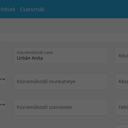
títések
Csatornák
Közreműködő neve
Kész
Közreműködő munkahelye
Kész
Közreműködő szervezete
Felt