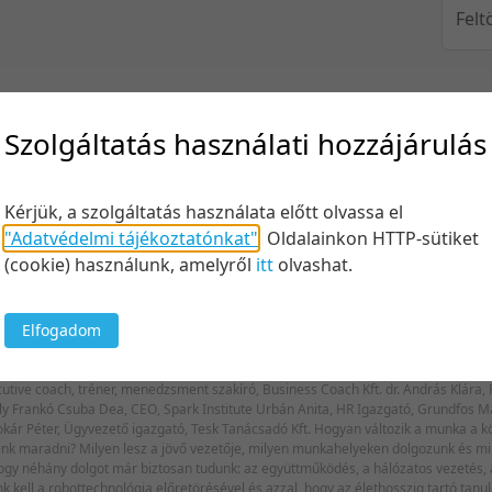
Felt
Keresés
Szolgáltatás használati hozzájárulás
Kérjük, a szolgáltatás használata előtt olvassa el
"Adatvédelmi tájékoztatónkat"
.
Oldalainkon HTTP-sütiket
(cookie) használunk, amelyről
itt
olvashat.
20 tétel/
5 tétel/o
Elfogadom
10 tétel/
! A munka világa 2025-ben
20 tétel/
menedzsment szakíró, Business Coach Kft. dr. András Klára, Főosztályvezető, Egis Gyógyszergyár Zrt., HR fejlesztési
ent of Sales
50 tétel/
100 tétel
k maradni? Milyen lesz a jövő vezetője, milyen munkahelyeken dolgozunk és mi 
hogy néhány dolgot már biztosan tudunk: az együttműködés, a hálózatos vezetés, 
k kell a robottechnológia előretörésével és azzal, hogy az élethosszig tartó tan