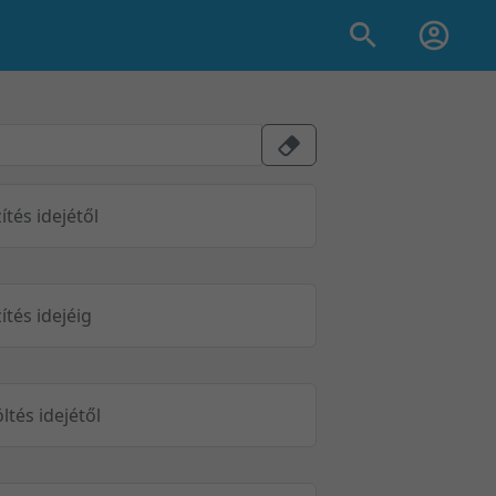
ítés idejétől
ítés idejéig
öltés idejétől