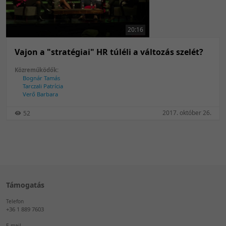
50 tétel/oldal
Feltöltés dátuma szerint
100 tétel/oldal
Feltöltés dátuma szerint
20:16
Utolsó módosítás szerint
Utolsó módosítás szerint
Vajon a "stratégiai" HR túléli a változás szelét?
Közreműködők:
Bognár Tamás
Tarczali Patrícia
Verő Barbara
2017. október 26.
52
Támogatás
Telefon
+36 1 889 7603
E-mail