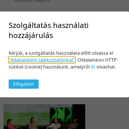
Szolgáltatás használati
Feltöltés idejéig
hozzájárulás
Kérjük, a szolgáltatás használata előtt olvassa el
Keresés
"Adatvédelmi tájékoztatónkat"
.
Oldalainkon HTTP-
sütiket (cookie) használunk, amelyről
itt
olvashat.
Elfogadom
1 tétel
20 tétel/oldal
Relevancia szerint
5 tétel/oldal
Relevancia szerint
10 tétel/oldal
Kezdés/felvétel dátuma szerint
20 tétel/oldal
Kezdés/felvétel dátuma szerint