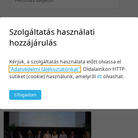
Feltöltés idejéig
Szolgáltatás használati
hozzájárulás
Keresés
Kérjük, a szolgáltatás használata előtt olvassa el
"Adatvédelmi tájékoztatónkat"
.
Oldalainkon HTTP-
sütiket (cookie) használunk, amelyről
itt
olvashat.
Elfogadom
1 tétel
20 tétel/oldal
Relevancia szerint
5 tétel/oldal
Relevancia szerint
10 tétel/oldal
Kezdés/felvétel dátuma szerint
20 tétel/oldal
Kezdés/felvétel dátuma szerint