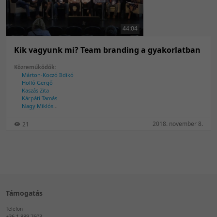
50 tétel/oldal
Feltöltés dátuma szerint
100 tétel/oldal
Feltöltés dátuma szerint
44:04
Utolsó módosítás szerint
Utolsó módosítás szerint
Kik vagyunk mi? Team branding a gyakorlatban
Közreműködők:
Márton-Koczó Ildikó
Holló Gergő
Kaszás Zita
Kárpáti Tamás
Nagy Miklós
Péity Ágnes
Schmidt Tibor
2018. november 8.
21
Temesi Szilárd
Tóth Bálint
Támogatás
Telefon
+36 1 889 7603