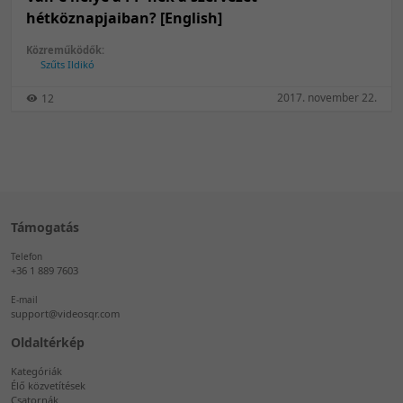
hétköznapjaiban? [English]
Közreműködők:
Szűts Ildikó
2017. november 22.
12
Támogatás
Telefon
+36 1 889 7603
E-mail
support@videosqr.com
Oldaltérkép
Kategóriák
Élő közvetítések
Csatornák