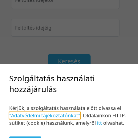
Feltöltés idejéig
Keresés
Szolgáltatás használati
hozzájárulás
2 tétel
100 tétel/oldal
Relevancia szerint
Kérjük, a szolgáltatás használata előtt olvassa el
5 tétel/oldal
Relevancia szerint
"Adatvédelmi tájékoztatónkat"
.
Oldalainkon HTTP-
10 tétel/oldal
Kezdés/felvétel dátuma szerint
sütiket (cookie) használunk, amelyről
itt
olvashat.
20 tétel/oldal
Kezdés/felvétel dátuma szerint