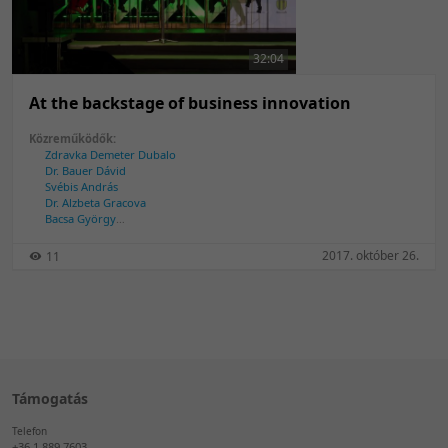
50 tétel/oldal
Feltöltés dátuma szerint
100 tétel/oldal
Feltöltés dátuma szerint
32:04
Utolsó módosítás szerint
Utolsó módosítás szerint
At the backstage of business innovation
Közreműködők:
Zdravka Demeter Dubalo
Dr. Bauer Dávid
Svébis András
Dr. Alzbeta Gracova
Bacsa György
Vladimira Senčar Perkov
Ratatics Péter
2017. október 26.
11
Jon Ingham
Támogatás
Telefon
+36 1 889 7603