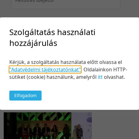
Feltöltés idejéig
Szolgáltatás használati
hozzájárulás
Keresés
Kérjük, a szolgáltatás használata előtt olvassa el
"Adatvédelmi tájékoztatónkat"
.
Oldalainkon HTTP-
sütiket (cookie) használunk, amelyről
itt
olvashat.
Elfogadom
1 tétel
5 tétel/oldal
Relevancia szerint
5 tétel/oldal
Relevancia szerint
10 tétel/oldal
Kezdés/felvétel dátuma szerint
20 tétel/oldal
Kezdés/felvétel dátuma szerint