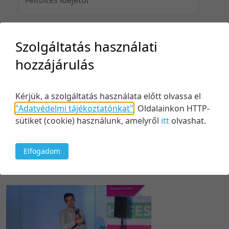
Szolgáltatás használati
Feltöltés idejéig
hozzájárulás
Kérjük, a szolgáltatás használata előtt olvassa el
Keresés
"Adatvédelmi tájékoztatónkat"
.
Oldalainkon HTTP-
sütiket (cookie) használunk, amelyről
itt
olvashat.
Elfogadom
1 tétel
100 tétel/oldal
Relevancia szerint
5 tétel/oldal
Relevancia szerint
10 tétel/oldal
Kezdés/felvétel dátuma szerint
20 tétel/oldal
Kezdés/felvétel dátuma szerint