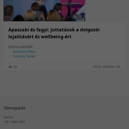
50 tétel/oldal
Feltöltés dátuma szerint
100 tétel/oldal
Feltöltés dátuma szerint
14:11
Utolsó módosítás szerint
Utolsó módosítás szerint
Apaszabi és fagyi: juttatások a dolgozói
lojalitásért és wellbeing-ért
Közreműködők:
Konecsni Péter
Sonkoly Tamás
2018. október 18.
20
Támogatás
Telefon
+36 1 889 7603