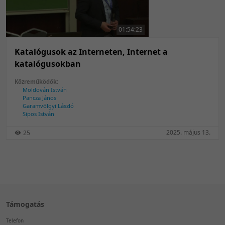
50 tétel/oldal
Feltöltés dátuma szerint
100 tétel/oldal
Feltöltés dátuma szerint
01:54:23
Utolsó módosítás szerint
Utolsó módosítás szerint
Katalógusok az Interneten, Internet a
katalógusokban
Közreműködők:
Moldován István
Pancza János
Garamvölgyi László
Sipos István
2025. május 13.
25
Támogatás
Telefon