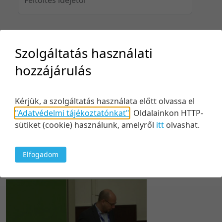
Feltöltés idejéig
Szolgáltatás használati
hozzájárulás
Keresés
Kérjük, a szolgáltatás használata előtt olvassa el
"Adatvédelmi tájékoztatónkat"
.
Oldalainkon HTTP-
sütiket (cookie) használunk, amelyről
itt
olvashat.
Elfogadom
1 tétel
100 tétel/oldal
Relevancia szerint
5 tétel/oldal
Relevancia szerint
10 tétel/oldal
Kezdés/felvétel dátuma szerint
20 tétel/oldal
Kezdés/felvétel dátuma szerint