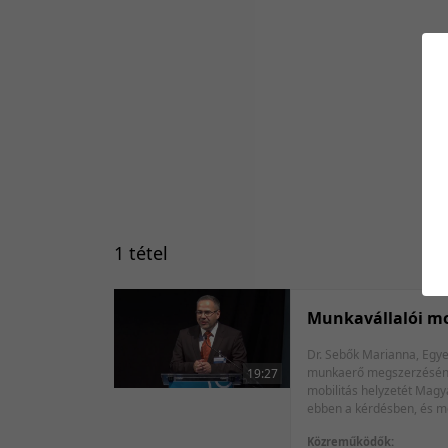
1 tétel
Munkavállalói mo
Dr. Sebők Marianna, Egyetemi adjunktus, sen
munkaerő megszerzésének 
19:27
mobilitás helyzetét Mag
Közreműködők: