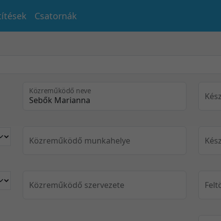
títések
Csatornák
Közreműködő neve
Kész
Közreműködő munkahelye
Kész
Közreműködő szervezete
Felt