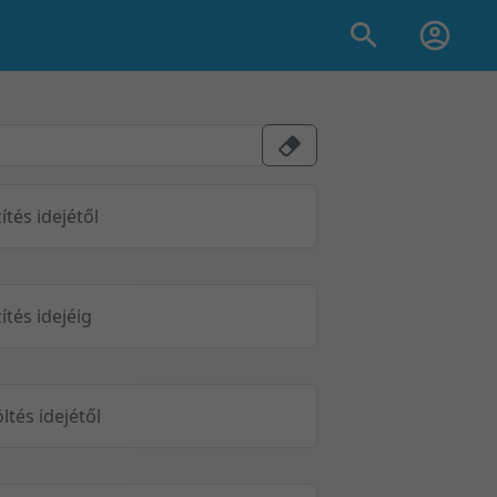
ítés idejétől
ítés idejéig
öltés idejétől