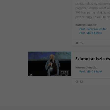
esküsznek az üzleti terv
nagyszerű termékeket kész
1968-as párizsi diáklázadá
persze hogy az volt, hane
párizsi lázadó diákok még
Közreműködők:
Prof. Baracskai Zoltán
Prof. Mérő László
55
Számokat iszik és
Közreműködők:
Prof. Mérő László
45:13
12