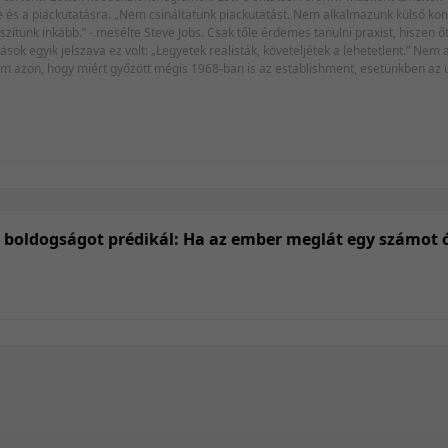
re és a piackutatásra. „Nem csináltatunk piackutatást. Nem alkalmazunk külső ko
ítünk inkább.” - mesélte Steve Jobs. Csak tőle érdemes tanulni praxist, hiszen ő
sok egyik jelszava ez volt: „Legyetek realisták, követeljétek a lehetetlent.” Nem 
m azon, hogy miért győzött mégis 1968-ban is az establishment, esetünkben az üzle
is megváltoztatták a világot, máig is. Eörsi István egy rövid versét idézném a ko
új
 boldogságot prédikál: Ha az ember meglát egy számot ó