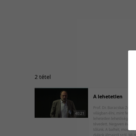
2 tétel
A lehetetlen
Prof. Dr. Baracskai Zoltán Prof. Dr. Mérő László "A lehetetlen csupán egy nagy szó, amellyel a kis emberek dobálóznak, mert számukra könnyebb egy készen kap
világban élni, mint felfe
40:21
lehetetlen lehetőség. A l
tévedett. Negyven évvel e
tőlünk. A balhét, most az
diákok álmairól szól. Mi 