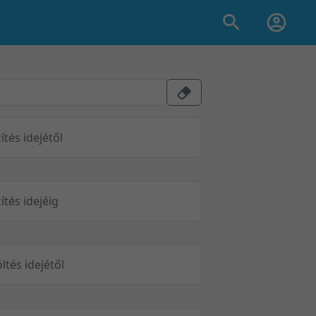
ítés idejétől
ítés idejéig
öltés idejétől