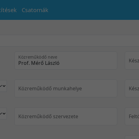
títések
Csatornák
Közreműködő neve
Kész
Közreműködő munkahelye
Kész
Közreműködő szervezete
Felt