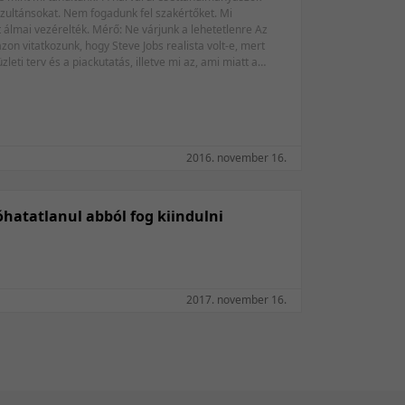
nzultánsokat. Nem fogadunk fel szakértőket. Mi
Utolsó módosítás szerint
t álmai vezérelték. Mérő: Ne várjunk a lehetetlenre Az
azon vitatkozunk, hogy Steve Jobs realista volt-e, mert
ti terv és a piackutatás, illetve mi az, ami miatt a
r egyik nagy fenegyerek dán sakkozójáról: Larsen, akit az
ítás vágya vezérel, az elmélettől szívesen tér el. Elméletellenes lépéseit elméleti szempontból értékelik. Szervezte: spring Messe Management
2016. november 16.
hatatlanul abból fog kiindulni
2017. november 16.