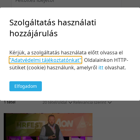
Szolgáltatás használati
Feltöltés idejéig
hozzájárulás
Kérjük, a szolgáltatás használata előtt olvassa el
"Adatvédelmi tájékoztatónkat"
.
Oldalainkon HTTP-
Keresés
sütiket (cookie) használunk, amelyről
itt
olvashat.
Elfogadom
1 tétel
20 tétel/oldal
Relevancia szerint
5 tétel/oldal
Relevancia szerint
10 tétel/oldal
Kezdés/felvétel dátuma szerint
20 tétel/oldal
Kezdés/felvétel dátuma szerint