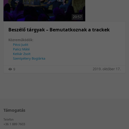
50 tétel/oldal
Feltöltés dátuma szerint
100 tétel/oldal
Feltöltés dátuma szerint
20:57
Utolsó módosítás szerint
Utolsó módosítás szerint
Beszélő tárgyak – Bemutatkoznak a trackek
Közreműködők:
Pécsi Judit
Palicz Máté
Kelliár Zsolt
Szentpétery Boglárka
2019. október 17.
9
Támogatás
Telefon
+36 1 889 7603