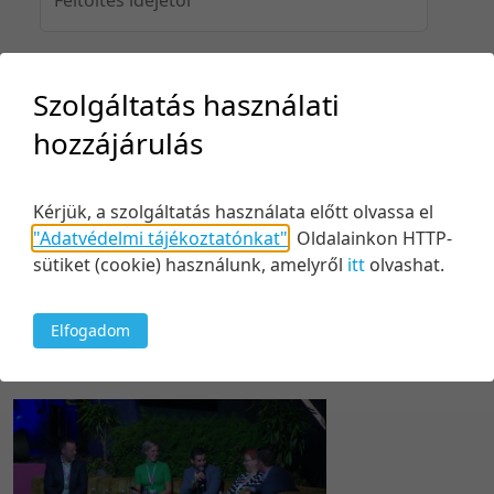
Szolgáltatás használati
Feltöltés idejéig
hozzájárulás
Kérjük, a szolgáltatás használata előtt olvassa el
Keresés
"Adatvédelmi tájékoztatónkat"
.
Oldalainkon HTTP-
sütiket (cookie) használunk, amelyről
itt
olvashat.
Elfogadom
1 tétel
20 tétel/oldal
Relevancia szerint
5 tétel/oldal
Relevancia szerint
10 tétel/oldal
Kezdés/felvétel dátuma szerint
20 tétel/oldal
Kezdés/felvétel dátuma szerint