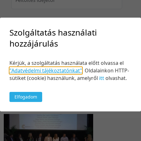
Feltöltés idejéig
Szolgáltatás használati
hozzájárulás
Keresés
Kérjük, a szolgáltatás használata előtt olvassa el
"Adatvédelmi tájékoztatónkat"
.
Oldalainkon HTTP-
sütiket (cookie) használunk, amelyről
itt
olvashat.
Elfogadom
1 tétel
10 tétel/oldal
Relevancia szerint
5 tétel/oldal
Relevancia szerint
10 tétel/oldal
Kezdés/felvétel dátuma szerint
20 tétel/oldal
Kezdés/felvétel dátuma szerint