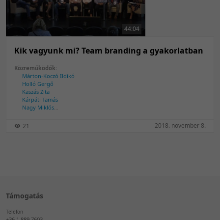
50 tétel/oldal
Feltöltés dátuma szerint
100 tétel/oldal
Feltöltés dátuma szerint
44:04
Utolsó módosítás szerint
Utolsó módosítás szerint
Kik vagyunk mi? Team branding a gyakorlatban
Közreműködők:
Márton-Koczó Ildikó
Holló Gergő
Kaszás Zita
Kárpáti Tamás
Nagy Miklós
Péity Ágnes
Schmidt Tibor
2018. november 8.
21
Temesi Szilárd
Tóth Bálint
Támogatás
Telefon
+36 1 889 7603