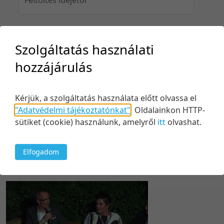
Feltöltés idejéig
Szolgáltatás használati
hozzájárulás
Keresés
Kérjük, a szolgáltatás használata előtt olvassa el
"Adatvédelmi tájékoztatónkat"
.
Oldalainkon HTTP-
sütiket (cookie) használunk, amelyről
itt
olvashat.
Elfogadom
1 tétel
20 tétel/oldal
Relevancia szerint
5 tétel/oldal
Relevancia szerint
10 tétel/oldal
Kezdés/felvétel dátuma szerint
20 tétel/oldal
Kezdés/felvétel dátuma szerint