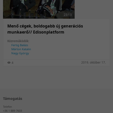
50 tétel/oldal
Feltöltés dátuma szerint
100 tétel/oldal
Feltöltés dátuma szerint
23:13
Utolsó módosítás szerint
Utolsó módosítás szerint
Menő cégek, boldogabb új generációs
munkaerő// Edisonplatform
Közreműködők:
Fertig Balázs
Márton Katalin
Nagy György
2019. október 17.
4
Támogatás
Telefon
+36 1 889 7603