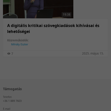
50 tétel/oldal
Feltöltés dátuma szerint
100 tétel/oldal
Feltöltés dátuma szerint
19:38
Utolsó módosítás szerint
Utolsó módosítás szerint
A digitális kritikai szövegkiadások kihívásai és
lehetőségei
Közreműködők:
Mihály Eszter
2025. május 15.
7
Támogatás
Telefon
+36 1 889 7603
E-mail