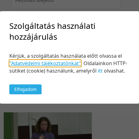
Szolgáltatás használati
Feltöltés idejéig
hozzájárulás
Kérjük, a szolgáltatás használata előtt olvassa el
Keresés
"Adatvédelmi tájékoztatónkat"
.
Oldalainkon HTTP-
sütiket (cookie) használunk, amelyről
itt
olvashat.
Elfogadom
1 tétel
20 tétel/oldal
Relevancia szerint
5 tétel/oldal
Relevancia szerint
10 tétel/oldal
Kezdés/felvétel dátuma szerint
20 tétel/oldal
Kezdés/felvétel dátuma szerint