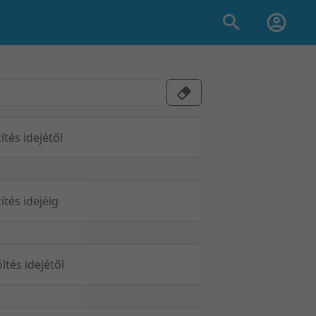
ítés idejétől
ítés idejéig
öltés idejétől