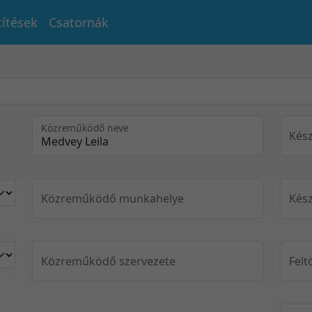
títések
Csatornák
Közreműködő neve
Kész
Közreműködő munkahelye
Kész
Közreműködő szervezete
Felt