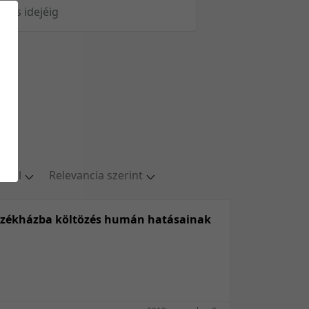
öltés idejéig
oldal
Relevancia szerint
ldal
Relevancia szerint
oldal
Kezdés/felvétel dátuma szerint
 székházba költözés humán hatásainak
oldal
Kezdés/felvétel dátuma szerint
oldal
Feltöltés dátuma szerint
/oldal
Feltöltés dátuma szerint
Utolsó módosítás szerint