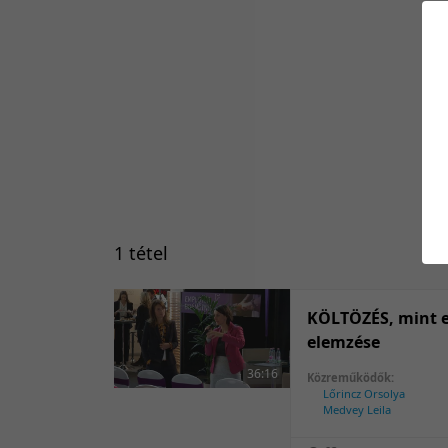
1 tétel
KÖLTÖZÉS, mint e
elemzése
36:16
Közreműködők:
Lőrincz Orsolya
Medvey Leila