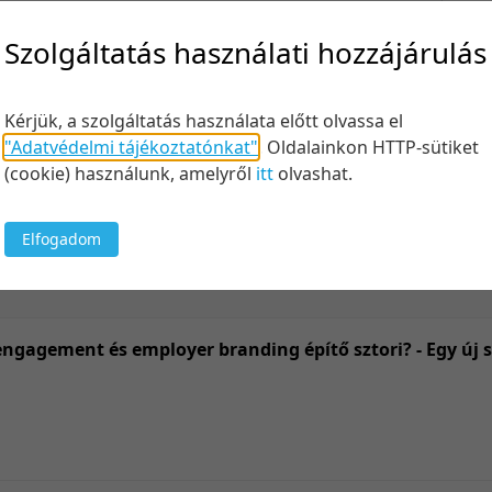
Felt
Szolgáltatás használati hozzájárulás
Kérjük, a szolgáltatás használata előtt olvassa el
Keresés
"Adatvédelmi tájékoztatónkat"
.
Oldalainkon HTTP-sütiket
(cookie) használunk, amelyről
itt
olvashat.
Elfogadom
20 tétel/
5 tétel/o
10 tétel/
ngagement és employer branding építő sztori? - Egy új
20 tétel/
50 tétel/
100 tétel