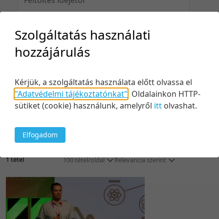
Szolgáltatás használati
Feltöltés idejéig
hozzájárulás
Kérjük, a szolgáltatás használata előtt olvassa el
"Adatvédelmi tájékoztatónkat"
.
Oldalainkon HTTP-
Keresés
sütiket (cookie) használunk, amelyről
itt
olvashat.
Elfogadom
1 tétel
100 tétel/oldal
Relevancia szerint
5 tétel/oldal
Relevancia szerint
10 tétel/oldal
Kezdés/felvétel dátuma szerint
20 tétel/oldal
Kezdés/felvétel dátuma szerint