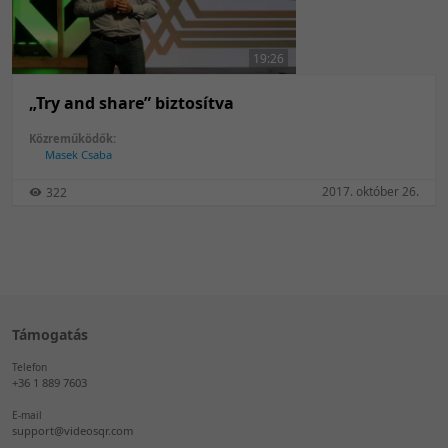
50 tétel/oldal
Feltöltés dátuma szerint
100 tétel/oldal
Feltöltés dátuma szerint
19:26
Utolsó módosítás szerint
Utolsó módosítás szerint
„Try and share” biztosítva
Közreműködők:
Masek Csaba
2017. október 26.
322
Támogatás
Telefon
+36 1 889 7603
E-mail
support@videosqr.com