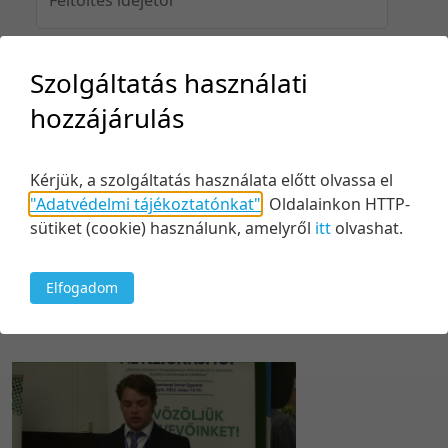
Szolgáltatás használati
Feltöltés idejéig
hozzájárulás
Kérjük, a szolgáltatás használata előtt olvassa el
Keresés
"Adatvédelmi tájékoztatónkat"
.
Oldalainkon HTTP-
sütiket (cookie) használunk, amelyről
itt
olvashat.
Elfogadom
1 tétel
5 tétel/oldal
Relevancia szerint
5 tétel/oldal
Relevancia szerint
10 tétel/oldal
Kezdés/felvétel dátuma szerint
20 tétel/oldal
Kezdés/felvétel dátuma szerint