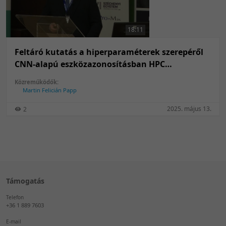
50 tétel/oldal
Feltöltés dátuma szerint
100 tétel/oldal
Feltöltés dátuma szerint
18:11
Utolsó módosítás szerint
Utolsó módosítás szerint
Feltáró kutatás a hiperparaméterek szerepéről
CNN-alapú eszközazonosításban HPC
alkalmazásával
Közreműködők:
Martin Felicián Papp
2025. május 13.
2
Támogatás
Telefon
+36 1 889 7603
E-mail