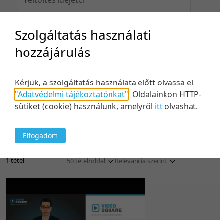
Szolgáltatás használati
Feltöltés idejéig
hozzájárulás
Kérjük, a szolgáltatás használata előtt olvassa el
"Adatvédelmi tájékoztatónkat"
.
Oldalainkon HTTP-
Keresés
sütiket (cookie) használunk, amelyről
itt
olvashat.
Elfogadom
1 tétel
50 tétel/oldal
Relevancia szerint
5 tétel/oldal
Relevancia szerint
10 tétel/oldal
Kezdés/felvétel dátuma szerint
20 tétel/oldal
Kezdés/felvétel dátuma szerint