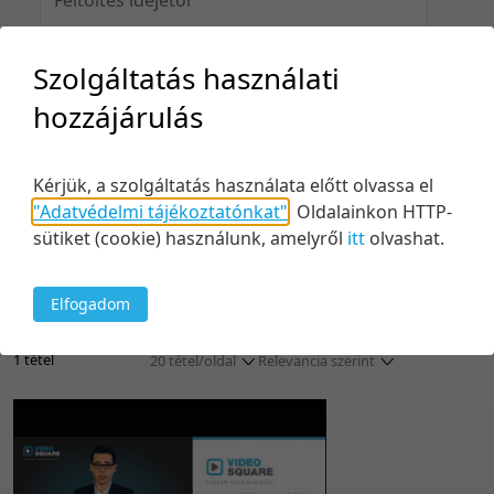
Szolgáltatás használati
Feltöltés idejéig
hozzájárulás
Kérjük, a szolgáltatás használata előtt olvassa el
"Adatvédelmi tájékoztatónkat"
.
Oldalainkon HTTP-
Keresés
sütiket (cookie) használunk, amelyről
itt
olvashat.
Elfogadom
1 tétel
20 tétel/oldal
Relevancia szerint
5 tétel/oldal
Relevancia szerint
10 tétel/oldal
Kezdés/felvétel dátuma szerint
20 tétel/oldal
Kezdés/felvétel dátuma szerint